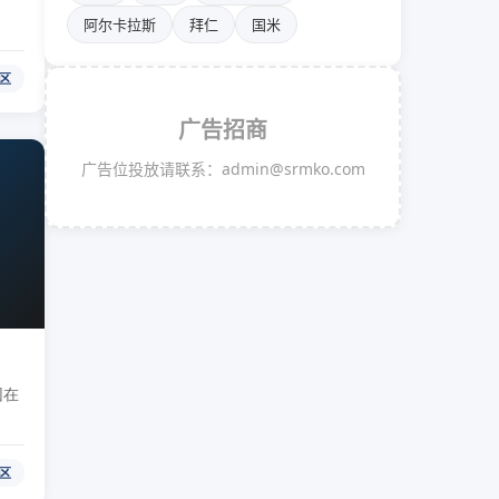
阿尔卡拉斯
拜仁
国米
区
广告招商
广告位投放请联系：
admin@srmko.com
团在
区