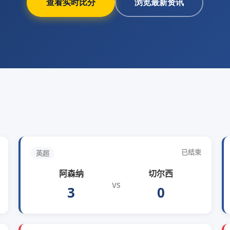
查看实时比分
浏览最新资讯
已结束
英超
阿森纳
切尔西
VS
3
0