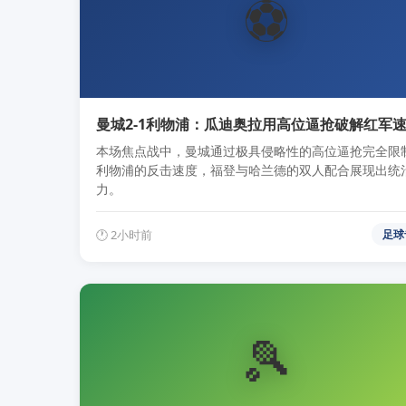
⚽
曼城2-1利物浦：瓜迪奥拉用高位逼抢破解红军
本场焦点战中，曼城通过极具侵略性的高位逼抢完全限
利物浦的反击速度，福登与哈兰德的双人配合展现出统
力。
🕐 2小时前
足球
🎾