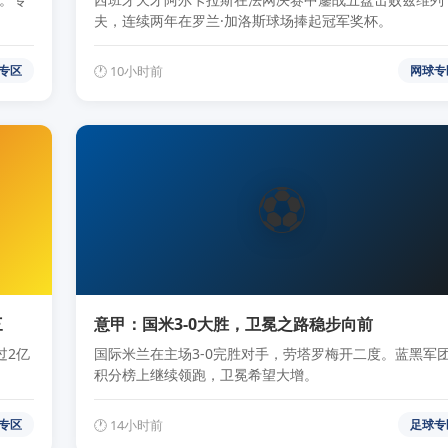
夫，连续两年在罗兰·加洛斯球场捧起冠军奖杯。
🕐 10小时前
A专区
网球专
⚽
三
意甲：国米3-0大胜，卫冕之路稳步向前
过2亿
国际米兰在主场3-0完胜对手，劳塔罗梅开二度。蓝黑军
积分榜上继续领跑，卫冕希望大增。
🕐 14小时前
专区
足球专