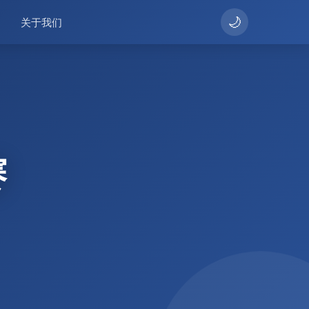
🌙
关于我们
赛