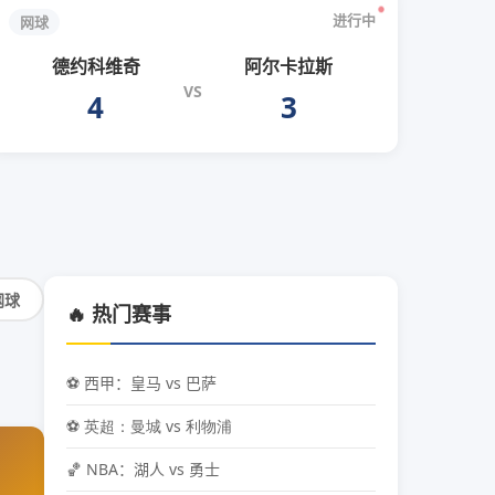
进行中
网球
德约科维奇
阿尔卡拉斯
VS
5
3
网球
🔥 热门赛事
⚽ 西甲：皇马 vs 巴萨
⚽ 英超：曼城 vs 利物浦
🏀 NBA：湖人 vs 勇士