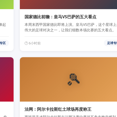
国家德比前瞻：皇马VS巴萨的五大看点
捧起
本周末西甲国家德比即将上演。皇马VS巴萨，这个星球上
伟大的足球对决之一，让我们细数本场比赛的五大看点。
🕐 6小时前
专区
足球专
🎾
法网：阿尔卡拉斯红土球场再度称王
易。专
西班牙天才阿尔卡拉斯在法网决赛中鏖战五盘击败兹维列