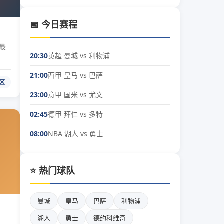
📅 今日赛程
最
20:30
英超 曼城 vs 利物浦
21:00
西甲 皇马 vs 巴萨
区
23:00
意甲 国米 vs 尤文
02:45
德甲 拜仁 vs 多特
08:00
NBA 湖人 vs 勇士
⭐ 热门球队
曼城
皇马
巴萨
利物浦
湖人
勇士
德约科维奇