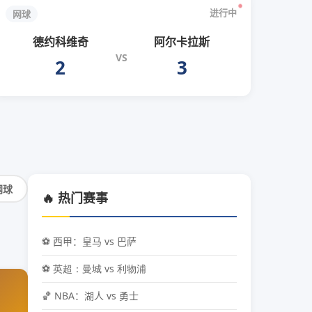
进行中
网球
德约科维奇
阿尔卡拉斯
VS
2
3
网球
🔥 热门赛事
⚽ 西甲：皇马 vs 巴萨
⚽ 英超：曼城 vs 利物浦
🏀 NBA：湖人 vs 勇士