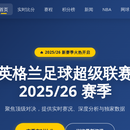
首页
实时比分
赛程
积分榜
新闻
NBA
网球
🔥 2025/26 新赛季火热开启
英格兰足球超级联
2025/26 赛季
聚焦顶级对决，提供实时赛况、深度分析与独家数据