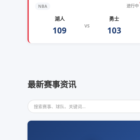
进行中
NBA
湖人
勇士
VS
109
103
最新赛事资讯