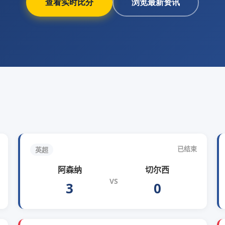
查看实时比分
浏览最新资讯
已结束
英超
阿森纳
切尔西
VS
3
0