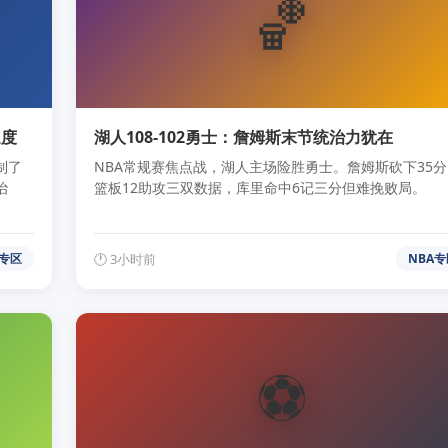
🏀
速度
湖人108-102勇士：詹姆斯末节统治力犹在
制了
NBA常规赛焦点战，湖人主场险胜勇士。詹姆斯砍下35分
治
篮板12助攻三双数据，库里命中6记三分但难挽败局。
🕐 3小时前
专区
NBA专
⚽