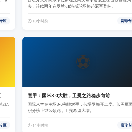
夫，连续两年在罗兰·加洛斯球场捧起冠军奖杯。
🕐 10小时前
A专区
网球专
⚽
三
意甲：国米3-0大胜，卫冕之路稳步向前
过2亿
国际米兰在主场3-0完胜对手，劳塔罗梅开二度。蓝黑军
积分榜上继续领跑，卫冕希望大增。
🕐 14小时前
专区
足球专