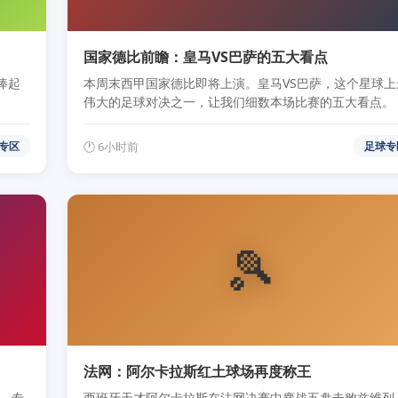
国家德比前瞻：皇马VS巴萨的五大看点
捧起
本周末西甲国家德比即将上演。皇马VS巴萨，这个星球上
伟大的足球对决之一，让我们细数本场比赛的五大看点。
🕐 6小时前
专区
足球专
🎾
法网：阿尔卡拉斯红土球场再度称王
易。专
西班牙天才阿尔卡拉斯在法网决赛中鏖战五盘击败兹维列