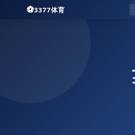
⚽
3377体育