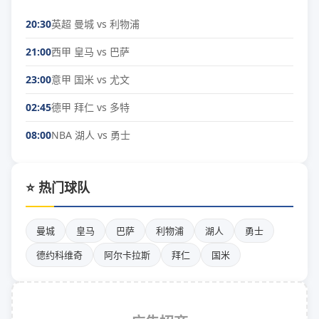
20:30
英超 曼城 vs 利物浦
21:00
西甲 皇马 vs 巴萨
23:00
意甲 国米 vs 尤文
02:45
德甲 拜仁 vs 多特
08:00
NBA 湖人 vs 勇士
⭐ 热门球队
曼城
皇马
巴萨
利物浦
湖人
勇士
德约科维奇
阿尔卡拉斯
拜仁
国米