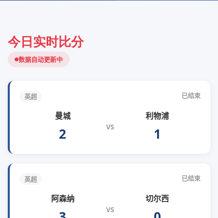
今日实时比分
数据自动更新中
已结束
英超
曼城
利物浦
VS
2
1
已结束
英超
阿森纳
切尔西
VS
3
0