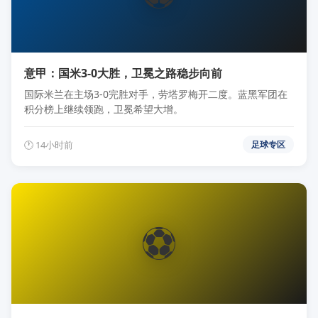
意甲：国米3-0大胜，卫冕之路稳步向前
国际米兰在主场3-0完胜对手，劳塔罗梅开二度。蓝黑军团在
积分榜上继续领跑，卫冕希望大增。
🕐 14小时前
足球专区
⚽