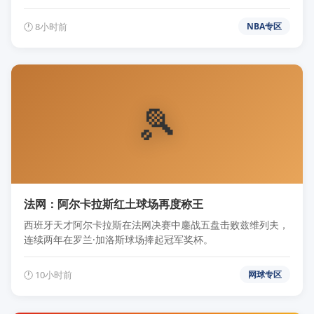
🕐 8小时前
NBA专区
🎾
法网：阿尔卡拉斯红土球场再度称王
西班牙天才阿尔卡拉斯在法网决赛中鏖战五盘击败兹维列夫，
连续两年在罗兰·加洛斯球场捧起冠军奖杯。
🕐 10小时前
网球专区