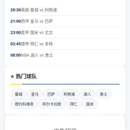
20:30
英超 曼城 vs 利物浦
21:00
西甲 皇马 vs 巴萨
23:00
意甲 国米 vs 尤文
02:45
德甲 拜仁 vs 多特
08:00
NBA 湖人 vs 勇士
⭐ 热门球队
曼城
皇马
巴萨
利物浦
湖人
勇士
德约科维奇
阿尔卡拉斯
拜仁
国米