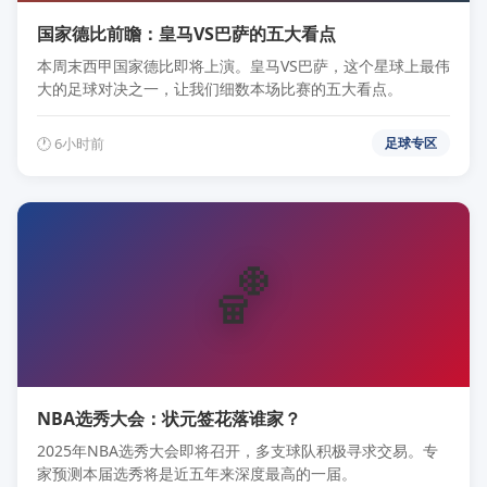
国家德比前瞻：皇马VS巴萨的五大看点
本周末西甲国家德比即将上演。皇马VS巴萨，这个星球上最伟
大的足球对决之一，让我们细数本场比赛的五大看点。
🕐 6小时前
足球专区
🏀
NBA选秀大会：状元签花落谁家？
2025年NBA选秀大会即将召开，多支球队积极寻求交易。专
家预测本届选秀将是近五年来深度最高的一届。