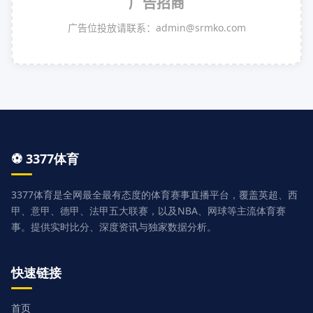
广告招商
广告位投放请联系：
admin@srmko.com
⚽ 3377体育
3377体育是全网最全最有态度的体育赛事直播平台，覆盖英超、西
甲、意甲、德甲、法甲五大联赛，以及NBA、网球等主流体育赛
事。提供实时比分、深度资讯与独家数据分析。
快速链接
首页