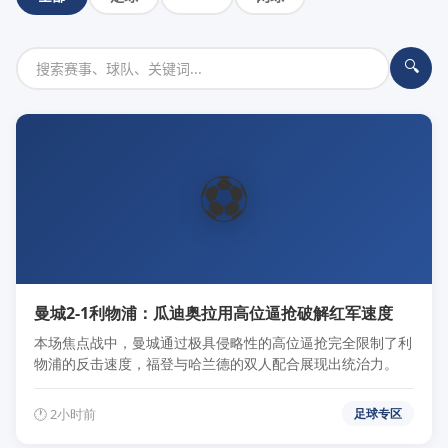
🔍
⚽
曼城2-1利物浦：瓜迪奥拉用高位逼抢破解红军速度
本场焦点战中，曼城通过极具侵略性的高位逼抢完全限制了利
物浦的反击速度，福登与哈兰德的双人配合展现出统治力。
🕐 2小时前
足球专区