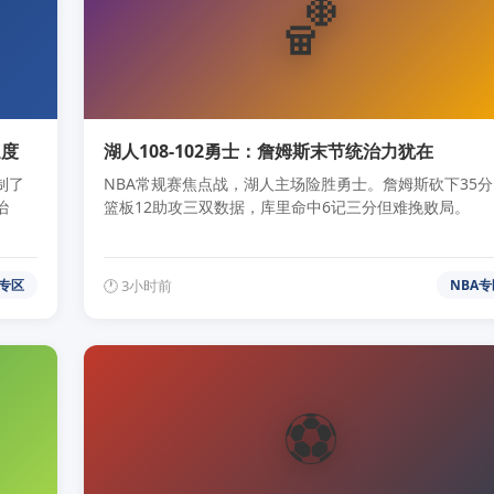
🏀
速度
湖人108-102勇士：詹姆斯末节统治力犹在
制了
NBA常规赛焦点战，湖人主场险胜勇士。詹姆斯砍下35分
治
篮板12助攻三双数据，库里命中6记三分但难挽败局。
🕐 3小时前
专区
NBA专
⚽