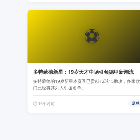
⚽
多特蒙德新星：19岁天才中场引领德甲新潮流
多特蒙德的19岁新星本赛季已贡献12球15助攻，多家
门已经将其列入引援名单。
🕐 16小时前
足球