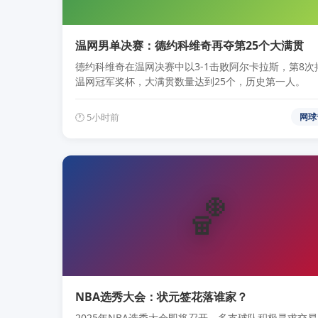
温网男单决赛：德约科维奇再夺第25个大满贯
德约科维奇在温网决赛中以3-1击败阿尔卡拉斯，第8次
温网冠军奖杯，大满贯数量达到25个，历史第一人。
🕐 5小时前
网球
🏀
NBA选秀大会：状元签花落谁家？
2025年NBA选秀大会即将召开，多支球队积极寻求交