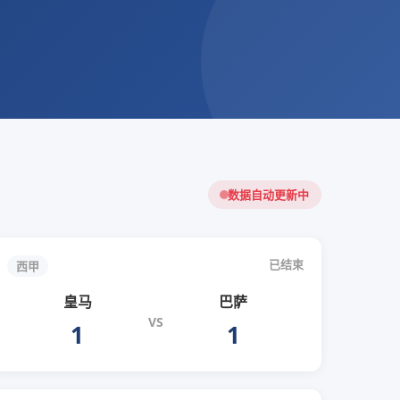
数据自动更新中
已结束
西甲
皇马
巴萨
VS
1
1