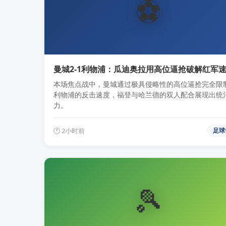
⚽
曼城2-1利物浦：瓜迪奥拉用高位逼抢破解红军
本场焦点战中，曼城通过极具侵略性的高位逼抢完全限
利物浦的反击速度，福登与哈兰德的双人配合展现出统
力。
🕐 2小时前
足球
🎾