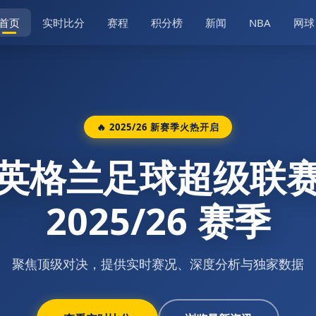
首页
实时比分
赛程
积分榜
新闻
NBA
网球
🔥 2025/26 新赛季火热开启
英格兰足球超级联
2025/26 赛季
聚焦顶级对决，提供实时赛况、深度分析与独家数据