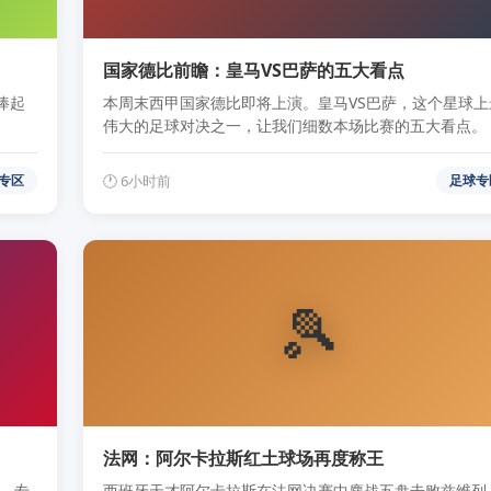
国家德比前瞻：皇马VS巴萨的五大看点
捧起
本周末西甲国家德比即将上演。皇马VS巴萨，这个星球上
伟大的足球对决之一，让我们细数本场比赛的五大看点。
🕐 6小时前
专区
足球专
🎾
法网：阿尔卡拉斯红土球场再度称王
易。专
西班牙天才阿尔卡拉斯在法网决赛中鏖战五盘击败兹维列