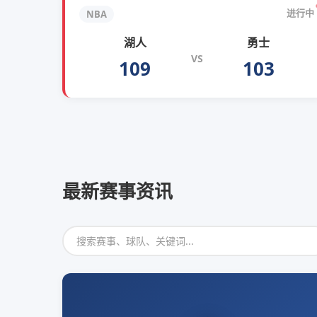
进行中
NBA
湖人
勇士
VS
109
103
最新赛事资讯