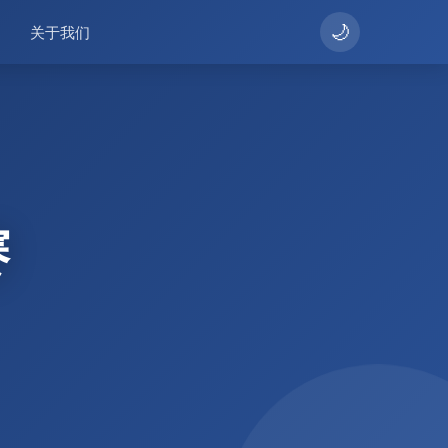
🌙
关于我们
赛