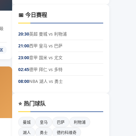
📅 今日赛程
最
20:30
英超 曼城 vs 利物浦
21:00
西甲 皇马 vs 巴萨
区
23:00
意甲 国米 vs 尤文
02:45
德甲 拜仁 vs 多特
08:00
NBA 湖人 vs 勇士
⭐ 热门球队
曼城
皇马
巴萨
利物浦
湖人
勇士
德约科维奇