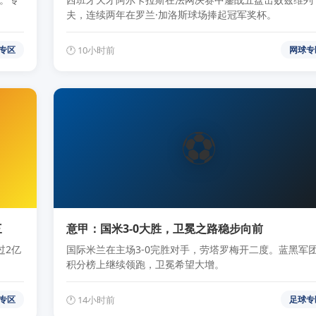
夫，连续两年在罗兰·加洛斯球场捧起冠军奖杯。
🕐 10小时前
A专区
网球专
⚽
三
意甲：国米3-0大胜，卫冕之路稳步向前
过2亿
国际米兰在主场3-0完胜对手，劳塔罗梅开二度。蓝黑军
积分榜上继续领跑，卫冕希望大增。
🕐 14小时前
专区
足球专