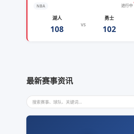
进行中
NBA
湖人
勇士
VS
108
102
最新赛事资讯