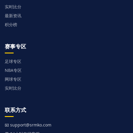
实时比分
最新资讯
积分榜
赛事专区
足球专区
NBA专区
网球专区
实时比分
联系方式
📧
support@srmko.com