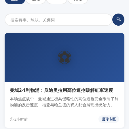
🔍
⚽
曼城2-1利物浦：瓜迪奥拉用高位逼抢破解红军速度
本场焦点战中，曼城通过极具侵略性的高位逼抢完全限制了利
物浦的反击速度，福登与哈兰德的双人配合展现出统治力。
🕐 2小时前
足球专区