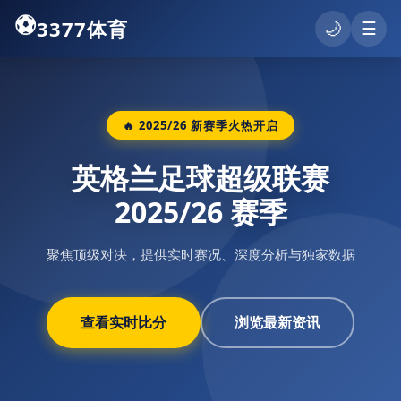
⚽
3377体育
🌙
☰
🔥 2025/26 新赛季火热开启
英格兰足球超级联赛
2025/26 赛季
聚焦顶级对决，提供实时赛况、深度分析与独家数据
查看实时比分
浏览最新资讯