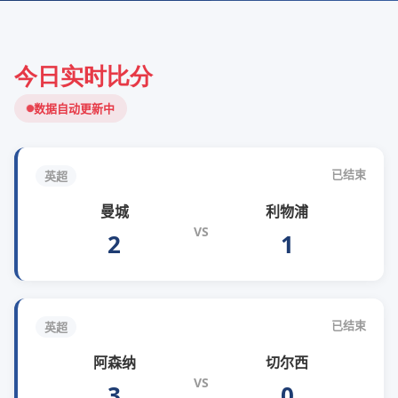
今日实时比分
数据自动更新中
已结束
英超
曼城
利物浦
VS
2
1
已结束
英超
阿森纳
切尔西
VS
3
0