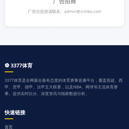
广告招商
广告位投放请联系：
admin@srmko.com
⚽ 3377体育
3377体育是全网最全最有态度的体育赛事直播平台，覆盖英超、西
甲、意甲、德甲、法甲五大联赛，以及NBA、网球等主流体育赛
事。提供实时比分、深度资讯与独家数据分析。
快速链接
首页