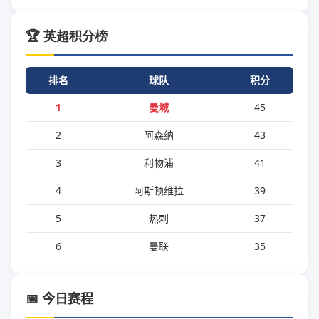
🏆 英超积分榜
排名
球队
积分
1
曼城
45
2
阿森纳
43
3
利物浦
41
4
阿斯顿维拉
39
5
热刺
37
6
曼联
35
📅 今日赛程