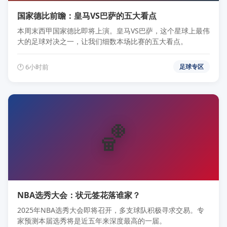
国家德比前瞻：皇马VS巴萨的五大看点
本周末西甲国家德比即将上演。皇马VS巴萨，这个星球上最伟
大的足球对决之一，让我们细数本场比赛的五大看点。
🕐 6小时前
足球专区
🏀
NBA选秀大会：状元签花落谁家？
2025年NBA选秀大会即将召开，多支球队积极寻求交易。专
家预测本届选秀将是近五年来深度最高的一届。