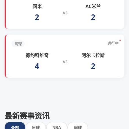
国米
AC米兰
VS
2
2
进行中
网球
德约科维奇
阿尔卡拉斯
VS
4
2
最新赛事资讯
NBA
全部
足球
网球