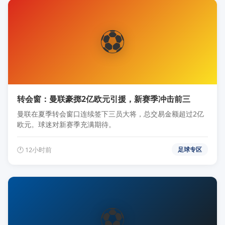
⚽
转会窗：曼联豪掷2亿欧元引援，新赛季冲击前三
曼联在夏季转会窗口连续签下三员大将，总交易金额超过2亿
欧元。球迷对新赛季充满期待。
🕐 12小时前
足球专区
⚽