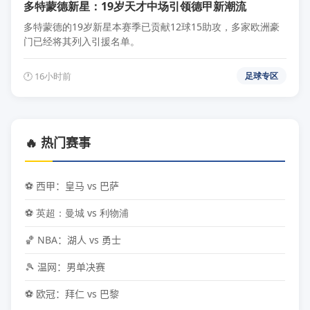
多特蒙德新星：19岁天才中场引领德甲新潮流
多特蒙德的19岁新星本赛季已贡献12球15助攻，多家欧洲豪
门已经将其列入引援名单。
🕐 16小时前
足球专区
🔥 热门赛事
⚽ 西甲：皇马 vs 巴萨
⚽ 英超：曼城 vs 利物浦
🏀 NBA：湖人 vs 勇士
🎾 温网：男单决赛
⚽ 欧冠：拜仁 vs 巴黎