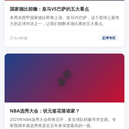
国家德比前瞻：皇马VS巴萨的五大看点
本周末西甲国家德比即将上演。皇马VS巴萨，这个星球上最伟
大的足球对决之一，让我们细数本场比赛的五大看点。
🕐 6小时前
足球专区
🏀
NBA选秀大会：状元签花落谁家？
2025年NBA选秀大会即将召开，多支球队积极寻求交易。专
家预测本届选秀将是近五年来深度最高的一届。