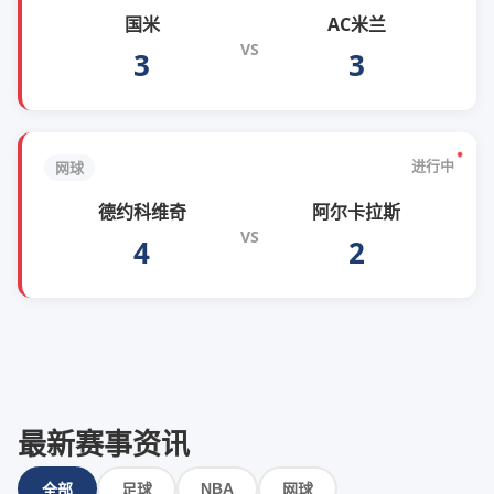
国米
AC米兰
VS
3
3
进行中
网球
德约科维奇
阿尔卡拉斯
VS
4
2
最新赛事资讯
NBA
全部
足球
网球