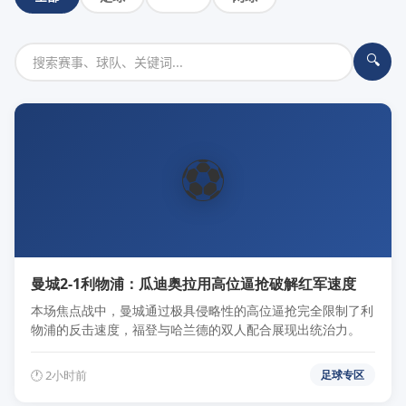
🔍
⚽
曼城2-1利物浦：瓜迪奥拉用高位逼抢破解红军速度
本场焦点战中，曼城通过极具侵略性的高位逼抢完全限制了利
物浦的反击速度，福登与哈兰德的双人配合展现出统治力。
🕐 2小时前
足球专区