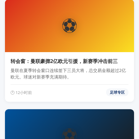
⚽
转会窗：曼联豪掷2亿欧元引援，新赛季冲击前三
曼联在夏季转会窗口连续签下三员大将，总交易金额超过2亿
欧元。球迷对新赛季充满期待。
🕐 12小时前
足球专区
⚽