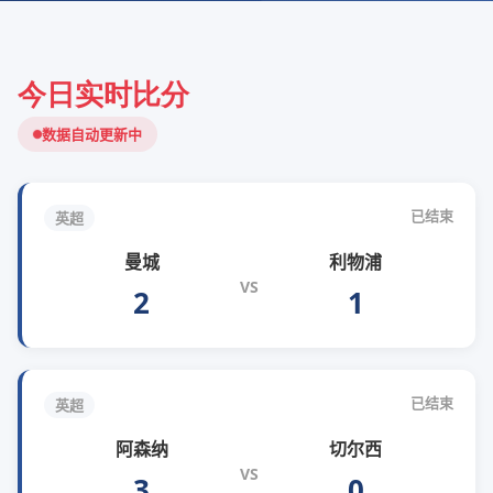
今日实时比分
数据自动更新中
已结束
英超
曼城
利物浦
VS
2
1
已结束
英超
阿森纳
切尔西
VS
3
0