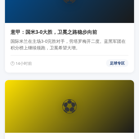
意甲：国米3-0大胜，卫冕之路稳步向前
国际米兰在主场3-0完胜对手，劳塔罗梅开二度。蓝黑军团在
积分榜上继续领跑，卫冕希望大增。
🕐 14小时前
足球专区
⚽