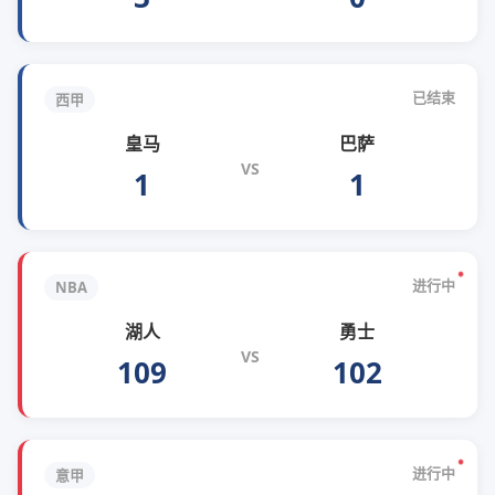
已结束
西甲
皇马
巴萨
VS
1
1
进行中
NBA
湖人
勇士
VS
109
102
进行中
意甲