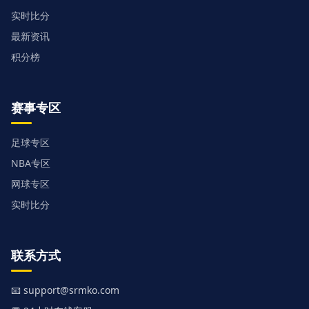
实时比分
最新资讯
积分榜
赛事专区
足球专区
NBA专区
网球专区
实时比分
联系方式
📧
support@srmko.com