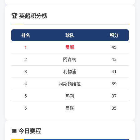
🏆 英超积分榜
排名
球队
积分
1
曼城
45
2
阿森纳
43
3
利物浦
41
4
阿斯顿维拉
39
5
热刺
37
6
曼联
35
📅 今日赛程