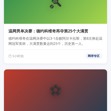
🎾
温网男单决赛：德约科维奇再夺第25个大满贯
德约科维奇在温网决赛中以3-1击败阿尔卡拉斯，第8次捧起温
网冠军奖杯，大满贯数量达到25个，历史第一人。
🕐 5小时前
网球专区
⚽