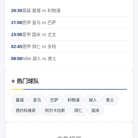
20:30
英超 曼城 vs 利物浦
21:00
西甲 皇马 vs 巴萨
23:00
意甲 国米 vs 尤文
02:45
德甲 拜仁 vs 多特
08:00
NBA 湖人 vs 勇士
⭐ 热门球队
曼城
皇马
巴萨
利物浦
湖人
勇士
德约科维奇
阿尔卡拉斯
拜仁
国米