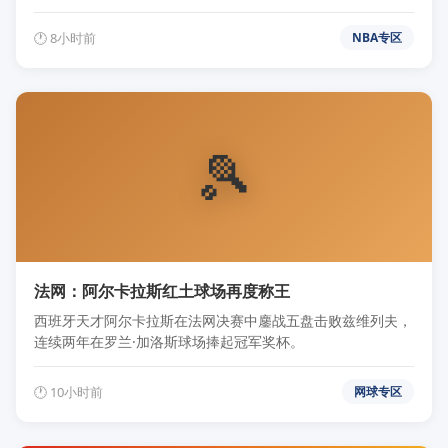
🕐 8小时前
NBA专区
🎾
法网：阿尔卡拉斯红土球场再度称王
西班牙天才阿尔卡拉斯在法网决赛中鏖战五盘击败兹维列夫，
连续两年在罗兰·加洛斯球场捧起冠军奖杯。
🕐 10小时前
网球专区