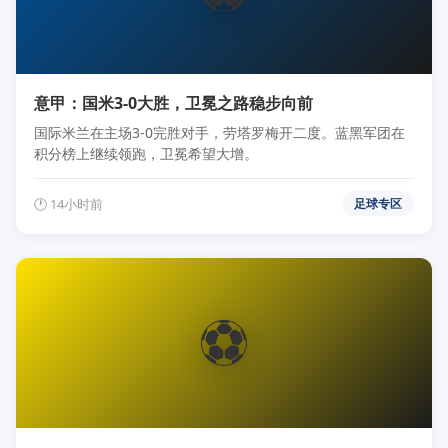
意甲：国米3-0大胜，卫冕之路稳步向前
国际米兰在主场3-0完胜对手，劳塔罗梅开二度。蓝黑军团在
积分榜上继续领跑，卫冕希望大增。
🕐 14小时前
足球专区
⚽