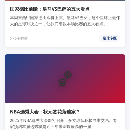
国家德比前瞻：皇马VS巴萨的五大看点
本周末西甲国家德比即将上演。皇马VS巴萨，这个星球上最伟
大的足球对决之一，让我们细数本场比赛的五大看点。
🕐 6小时前
足球专区
🏀
NBA选秀大会：状元签花落谁家？
2025年NBA选秀大会即将召开，多支球队积极寻求交易。专
家预测本届选秀将是近五年来深度最高的一届。