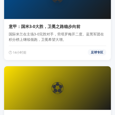
意甲：国米3-0大胜，卫冕之路稳步向前
国际米兰在主场3-0完胜对手，劳塔罗梅开二度。蓝黑军团在
积分榜上继续领跑，卫冕希望大增。
🕐 14小时前
足球专区
⚽