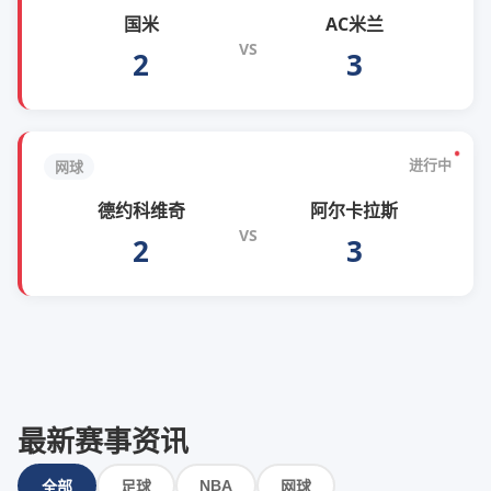
国米
AC米兰
VS
2
3
进行中
网球
德约科维奇
阿尔卡拉斯
VS
2
3
最新赛事资讯
NBA
全部
足球
网球