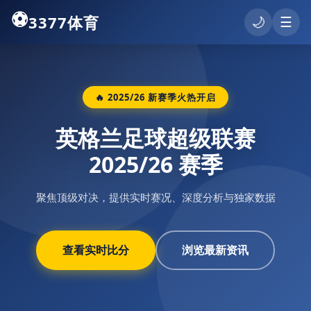
⚽
3377体育
🌙
☰
🔥 2025/26 新赛季火热开启
英格兰足球超级联赛
2025/26 赛季
聚焦顶级对决，提供实时赛况、深度分析与独家数据
查看实时比分
浏览最新资讯