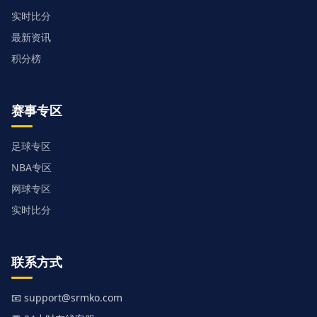
实时比分
最新资讯
积分榜
赛事专区
足球专区
NBA专区
网球专区
实时比分
联系方式
📧
support@srmko.com