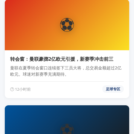
⚽
转会窗：曼联豪掷2亿欧元引援，新赛季冲击前三
曼联在夏季转会窗口连续签下三员大将，总交易金额超过2亿
欧元。球迷对新赛季充满期待。
🕐 12小时前
足球专区
⚽