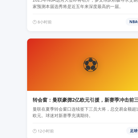
家预测本届选秀将是近五年来深度最高的一届。
🕐 8小时前
NB
⚽
转会窗：曼联豪掷2亿欧元引援，新赛季冲击前
曼联在夏季转会窗口连续签下三员大将，总交易金额超
欧元。球迷对新赛季充满期待。
🕐 12小时前
足球