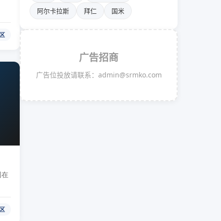
阿尔卡拉斯
拜仁
国米
区
广告招商
广告位投放请联系：
admin@srmko.com
团在
区