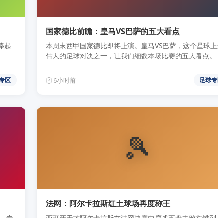
国家德比前瞻：皇马VS巴萨的五大看点
捧起
本周末西甲国家德比即将上演。皇马VS巴萨，这个星球上
伟大的足球对决之一，让我们细数本场比赛的五大看点。
🕐 6小时前
专区
足球专
🎾
法网：阿尔卡拉斯红土球场再度称王
易。专
西班牙天才阿尔卡拉斯在法网决赛中鏖战五盘击败兹维列