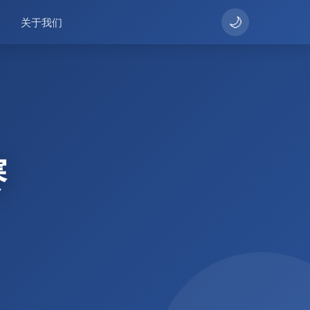
🌙
关于我们
赛