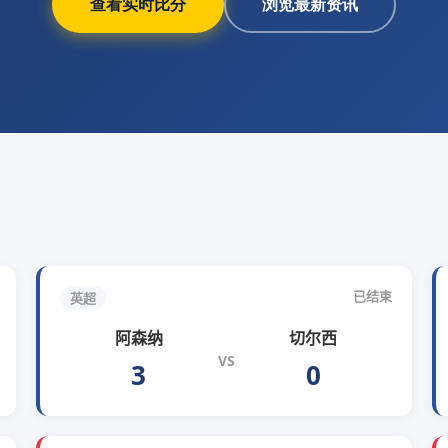
查看实时比分
浏览最新资讯
已结束
英超
阿森纳
切尔西
VS
3
0