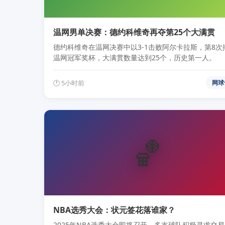
温网男单决赛：德约科维奇再夺第25个大满贯
德约科维奇在温网决赛中以3-1击败阿尔卡拉斯，第8次
温网冠军奖杯，大满贯数量达到25个，历史第一人。
🕐 5小时前
网球
🏀
NBA选秀大会：状元签花落谁家？
2025年NBA选秀大会即将召开，多支球队积极寻求交