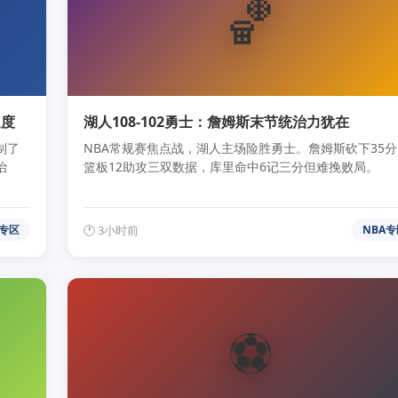
🏀
速度
湖人108-102勇士：詹姆斯末节统治力犹在
制了
NBA常规赛焦点战，湖人主场险胜勇士。詹姆斯砍下35分
治
篮板12助攻三双数据，库里命中6记三分但难挽败局。
🕐 3小时前
专区
NBA专
⚽