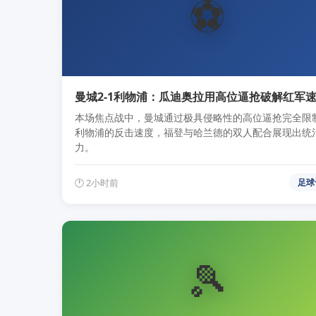
⚽
曼城2-1利物浦：瓜迪奥拉用高位逼抢破解红军
本场焦点战中，曼城通过极具侵略性的高位逼抢完全限
利物浦的反击速度，福登与哈兰德的双人配合展现出统
力。
🕐 2小时前
足球
🎾