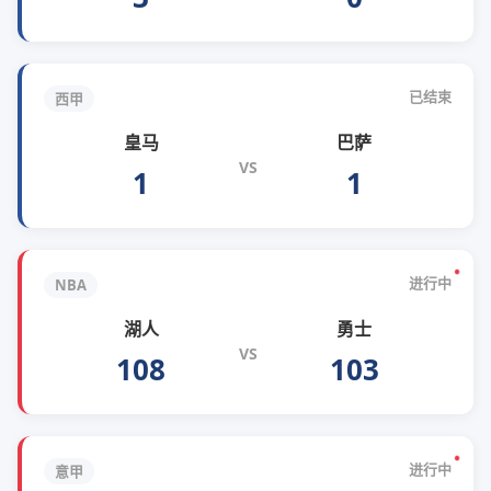
已结束
西甲
皇马
巴萨
VS
1
1
进行中
NBA
湖人
勇士
VS
108
103
进行中
意甲