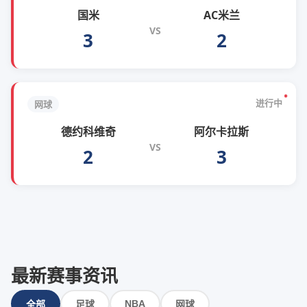
国米
AC米兰
VS
3
2
进行中
网球
德约科维奇
阿尔卡拉斯
VS
2
3
最新赛事资讯
NBA
全部
足球
网球