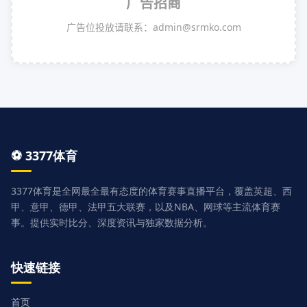
广告招商
广告位投放请联系：
admin@srmko.com
⚽ 3377体育
3377体育是全网最全最有态度的体育赛事直播平台，覆盖英超、西
甲、意甲、德甲、法甲五大联赛，以及NBA、网球等主流体育赛
事。提供实时比分、深度资讯与独家数据分析。
快速链接
首页