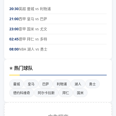
20:30
英超 曼城 vs 利物浦
21:00
西甲 皇马 vs 巴萨
23:00
意甲 国米 vs 尤文
02:45
德甲 拜仁 vs 多特
08:00
NBA 湖人 vs 勇士
⭐ 热门球队
曼城
皇马
巴萨
利物浦
湖人
勇士
德约科维奇
阿尔卡拉斯
拜仁
国米