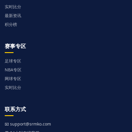
实时比分
最新资讯
积分榜
赛事专区
足球专区
NBA专区
网球专区
实时比分
联系方式
📧
support@srmko.com