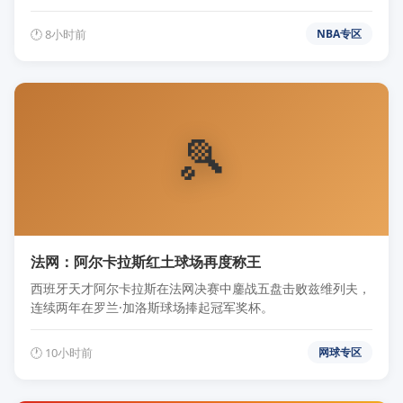
🕐 8小时前
NBA专区
🎾
法网：阿尔卡拉斯红土球场再度称王
西班牙天才阿尔卡拉斯在法网决赛中鏖战五盘击败兹维列夫，
连续两年在罗兰·加洛斯球场捧起冠军奖杯。
🕐 10小时前
网球专区