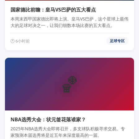
国家德比前瞻：皇马VS巴萨的五大看点
本周末西甲国家德比即将上演。皇马VS巴萨，这个星球上最伟
大的足球对决之一，让我们细数本场比赛的五大看点。
🕐 6小时前
足球专区
🏀
NBA选秀大会：状元签花落谁家？
2025年NBA选秀大会即将召开，多支球队积极寻求交易。专
家预测本届选秀将是近五年来深度最高的一届。