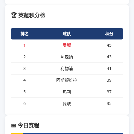
🏆 英超积分榜
排名
球队
积分
1
曼城
45
2
阿森纳
43
3
利物浦
41
4
阿斯顿维拉
39
5
热刺
37
6
曼联
35
📅 今日赛程