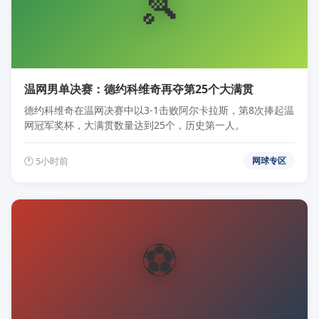
🎾
温网男单决赛：德约科维奇再夺第25个大满贯
德约科维奇在温网决赛中以3-1击败阿尔卡拉斯，第8次捧起温
网冠军奖杯，大满贯数量达到25个，历史第一人。
🕐 5小时前
网球专区
⚽