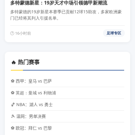
多特蒙德新星：19岁天才中场引领德甲新潮流
多特蒙德的19岁新星本赛季已贡献12球15助攻，多家欧洲豪
门已经将其列入引援名单。
🕐 16小时前
足球专区
🔥 热门赛事
⚽ 西甲：皇马 vs 巴萨
⚽ 英超：曼城 vs 利物浦
🏀 NBA：湖人 vs 勇士
🎾 温网：男单决赛
⚽ 欧冠：拜仁 vs 巴黎