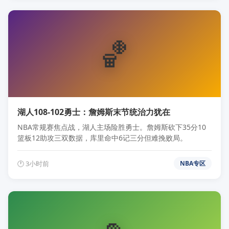
🏀
湖人108-102勇士：詹姆斯末节统治力犹在
NBA常规赛焦点战，湖人主场险胜勇士。詹姆斯砍下35分10
篮板12助攻三双数据，库里命中6记三分但难挽败局。
🕐 3小时前
NBA专区