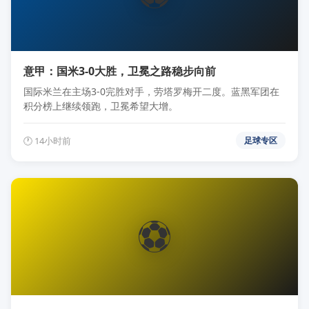
意甲：国米3-0大胜，卫冕之路稳步向前
国际米兰在主场3-0完胜对手，劳塔罗梅开二度。蓝黑军团在
积分榜上继续领跑，卫冕希望大增。
🕐 14小时前
足球专区
⚽