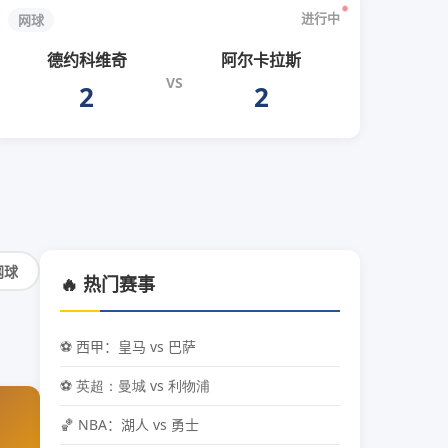
进行中
网球
德约科维奇
阿尔卡拉斯
VS
2
2
网球
🔥 热门赛事
⚽ 西甲：皇马 vs 巴萨
⚽ 英超：曼城 vs 利物浦
🏀 NBA：湖人 vs 勇士