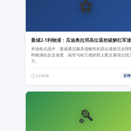
⚽
曼城2-1利物浦：瓜迪奥拉用高位逼抢破解红军
本场焦点战中，曼城通过极具侵略性的高位逼抢完全限
利物浦的反击速度，福登与哈兰德的双人配合展现出统
力。
🕐 2小时前
足球
🎾