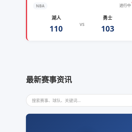
进行中
NBA
湖人
勇士
VS
110
103
最新赛事资讯