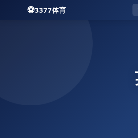
⚽
3377体育