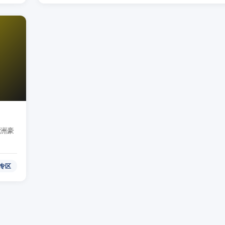
欧洲豪
专区