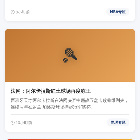
🕐 8小时前
NBA专区
🎾
法网：阿尔卡拉斯红土球场再度称王
西班牙天才阿尔卡拉斯在法网决赛中鏖战五盘击败兹维列夫，
连续两年在罗兰·加洛斯球场捧起冠军奖杯。
🕐 10小时前
网球专区