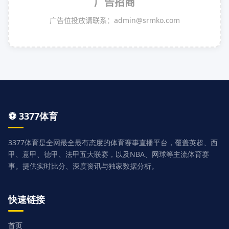
广告招商
广告位投放请联系：
admin@srmko.com
⚽ 3377体育
3377体育是全网最全最有态度的体育赛事直播平台，覆盖英超、西
甲、意甲、德甲、法甲五大联赛，以及NBA、网球等主流体育赛
事。提供实时比分、深度资讯与独家数据分析。
快速链接
首页