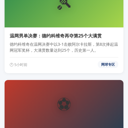
🎾
温网男单决赛：德约科维奇再夺第25个大满贯
德约科维奇在温网决赛中以3-1击败阿尔卡拉斯，第8次捧起温
网冠军奖杯，大满贯数量达到25个，历史第一人。
🕐 5小时前
网球专区
⚽