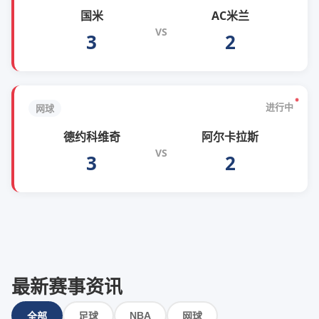
国米
AC米兰
VS
3
2
进行中
网球
德约科维奇
阿尔卡拉斯
VS
3
2
最新赛事资讯
NBA
全部
足球
网球