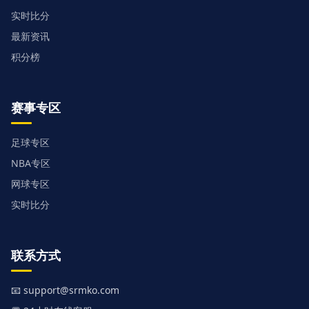
实时比分
最新资讯
积分榜
赛事专区
足球专区
NBA专区
网球专区
实时比分
联系方式
📧
support@srmko.com