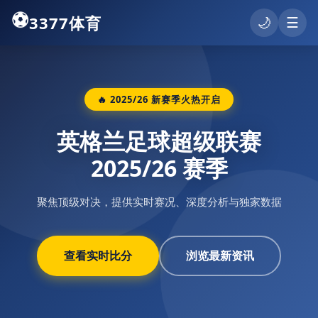
⚽
3377体育
🌙
☰
🔥 2025/26 新赛季火热开启
英格兰足球超级联赛
2025/26 赛季
聚焦顶级对决，提供实时赛况、深度分析与独家数据
查看实时比分
浏览最新资讯