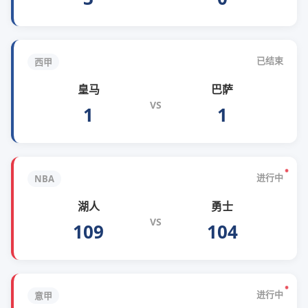
已结束
西甲
皇马
巴萨
VS
1
1
进行中
NBA
湖人
勇士
VS
109
104
进行中
意甲